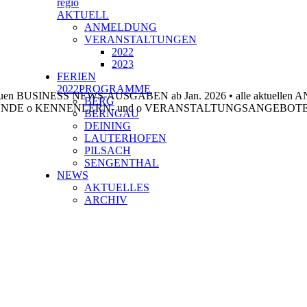
regio
AKTUELL
ANMELDUNG
VERANSTALTUNGEN
2022
2023
FERIEN
2022PROGRAMME
neuen BUSINESS NEWS-AUSGABEN ab Jan. 2026
•
alle aktuelle
BERG
UNDE
o
KENNENLERN- und
o
VERANSTALTUNGSANGEBOT
BERNGAU
DEINING
LAUTERHOFEN
PILSACH
SENGENTHAL
NEWS
AKTUELLES
ARCHIV