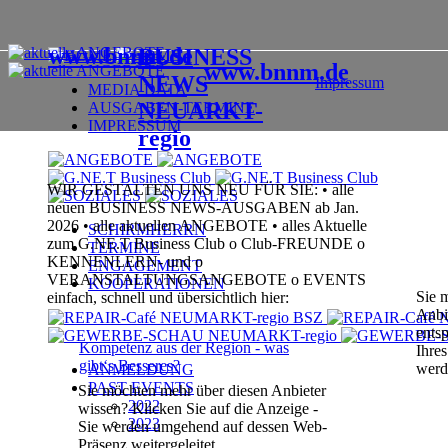
www.
bn
nm.de
BUSINESS
www.
bn
nm.de
NEWS
Impressum
MEDIA DATA
NEUARKT-
AUSGABEN-TERMINE
IMPRESSUM
regio
WIR GESTALTEN UNS NEU FÜR SIE:
•
alle
neuen BUSINESS NEWS-AUSGABEN ab Jan.
2026
•
alle aktuellen ANGEBOTE
•
alles Aktuelle
SCHIRMHERRN
zum G.NE.T Business Club
o
Club-FREUNDE
o
TERMINE
KENNENLERN- und
o
ENGAGEMENT
VERANSTALTUNGSANGEBOTE
o
EVENTS
KOOPERATIONEN
Sie 
einfach, schnell und übersichtlich
hier:
Anbi
ents
Kompetenz aus der Region -
was
Ihre
gibt‘s Besseres?
werd
ANMELDUNG
PAST EVENTS
Sie möchten mehr über diesen Anbieter
2022
wissen?
Klicken Sie auf die Anzeige -
2023
Sie werden umgehend
auf dessen Web-
Präsenz weitergeleitet.