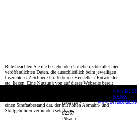
Bitte beachten Sie die bestehenden Urheberrechte aller hier
veröffentlichten Daten,
die ausschließlich beim jeweiligen
Inserenten / Zeichner / Grafikbüro / Hersteller /
Entwickler
etc. liegen. Eine Nutzung von auf dieser Webseite bereit
gestellten Daten
auch auszugsweise und insbesondere, aber
© Copyright
www.BUSI
nicht nur für den gewerblichen Einsatz
und/oder ohne
2023 - All rights
NEWS
schriftliche Bewilligung des jeweiligen Rechteinhabers stellt
reserved -
www.BNNM.de
-
NEUMARK
einen
Straftatbestand dar, der mit hohen Abmahn- und
-
Strafgebühren verbunden sein kann.
92367
Pilsach