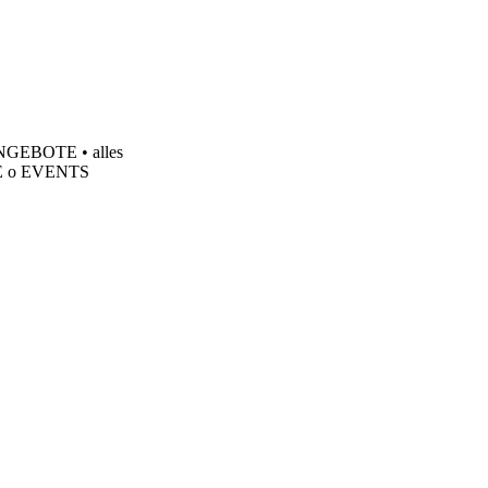
n ANGEBOTE
•
alles
E
o
EVENTS